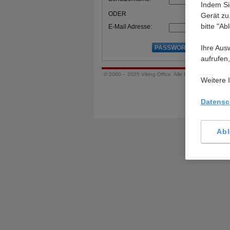
Indem Si
ODER
Gerät zu
bitte "Ab
E-Mail Adresse:
Ihre Aus
aufrufen,
© 2000 – 2025 Viking Office. Alle Rechte vorbehalte
Weitere 
Datensc
Ab