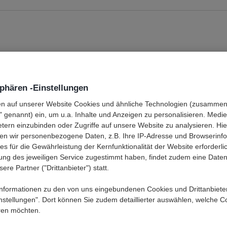
ing Office
Viking Office Europa
Unternehmensnachh
sphären -Einstellungen
/Password Help
en auf unserer Website Cookies und ähnliche Technologien (zusamme
" genannt) ein, um u.a. Inhalte und Anzeigen zu personalisieren. Medi
etern einzubinden oder Zugriffe auf unsere Website zu analysieren. Hie
 ernst. Wenn Sie Ihr Passwort vergessen haben, geben Sie einfach Ihren Benutzer
auf den Button
Passwort per E-Mail zusenden
. Anschließend werden Sie aufgeforde
ten wir personenbezogene Daten, z.B. Ihre IP-Adresse und Browserinf
es Passwort zu vergeben.
es für die Gewährleistung der Kernfunktionalität der Website erforderlic
se eine URL zum Zurücksetzen Ihres Passwortes.
ung des jeweiligen Service zugestimmt haben, findet zudem eine Date
ere Partner ("Drittanbieter") statt.
ngen zu viking office haben, können Sie Ihr Passwort nicht mit Ihrer E-Mail-Adres
nformationen zu den von uns eingebundenen Cookies und Drittanbieter
instellungen". Dort können Sie zudem detaillierter auswählen, welche C
Kontakt
ren möchten.
Wenn Sie Ihren Benutzernamen vergessen haben, rufe