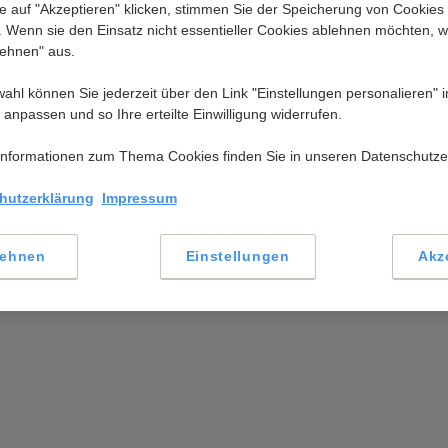
bitte an unter
06026 97 345 550
Wir helfen Ihnen gern w
e auf "Akzeptieren" klicken, stimmen Sie der Speicherung von Cookies
. Wenn sie den Einsatz nicht essentieller Cookies ablehnen möchten, w
lehnen" aus.
wahl können Sie jederzeit über den Link "Einstellungen personalieren" 
 anpassen und so Ihre erteilte Einwilligung widerrufen.
n
Informationen zum Thema Cookies finden Sie in unseren Datenschutze
hutzerklärung
Impressum
lehnen
Einstellungen
Akz